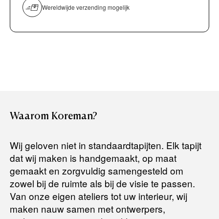
Persoonlijk, comfortabel en geheel vrijblijvend.
overmaken)
Wereldwijde verzending mogelijk
Bancontact / Mister Cash
Boek uw zichzending.
Creditcard (Visa of Maestro)
Rembours (betaling bij aflevering)
Levertijden:
Het artikel wordt gratis bij u thuis geleverd. Wij streven ernaar
uw bestelling binnen
4 werkdagen
bij u thuis te bezorgen.
Retourneren:
Waarom
Koreman?
Het artikel wordt gratis bij u thuis geleverd. Mocht het niet
passen en u besluit het te retourneren, dan storten wij het
Wij geloven niet in standaardtapijten. Elk tapijt
aankoopbedrag zo snel mogelijk terug, maar uiterlijk
binnen 14
dat wij maken is handgemaakt, op maat
dagen na herroeping
.
gemaakt en zorgvuldig samengesteld om
Voor meer informatie kunt u terecht op:
zowel bij de ruimte als bij de visie te passen.
Van onze eigen ateliers tot uw interieur, wij
maken nauw samen met ontwerpers,
Terugbetalingsbeleid