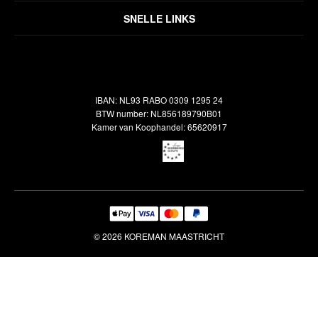
Over ons
Algemene voorwaarden
SNELLE LINKS
Inspiratie
Verzendbeleid
Alle vloerkleden
Contact
Terugbetalingsbeleid
Oosterse meubels
Showroom
Outlet
Klantenservice
IBAN: NL93 RABO 0309 1295 24
Maatwerk
Veelgestelde vragen
BTW number: NL856189790B01
Interieuradvies
Kamer van Koophandel: 65620917
Reiniging & Reparatie
© 2026 KOREMAN MAASTRICHT