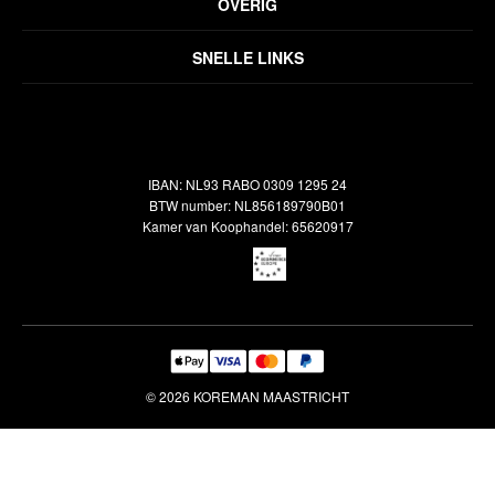
OVERIG
Disclaimer
Over ons
Algemene voorwaarden
SNELLE LINKS
Inspiratie
Verzendbeleid
Alle vloerkleden
Contact
Terugbetalingsbeleid
Oosterse meubels
Showroom
Outlet
Klantenservice
IBAN: NL93 RABO 0309 1295 24
Maatwerk
Veelgestelde vragen
BTW number: NL856189790B01
Interieuradvies
Kamer van Koophandel: 65620917
Reiniging & Reparatie
© 2026 KOREMAN MAASTRICHT