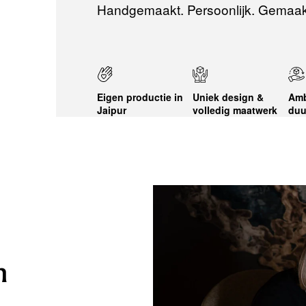
Handgemaakt. Persoonlijk. Gemaak
Eigen productie in
Uniek design &
Amb
Jaipur
volledig maatwerk
duu
n