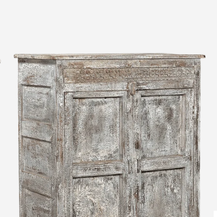
Leverti
Het arti
bestelli
Retourn
Het arti
u beslui
snel mog
Voor mee
Teru