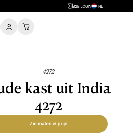
B2B LOGIN
NL
4272
de kast uit India
4272
Zie maten & prijs