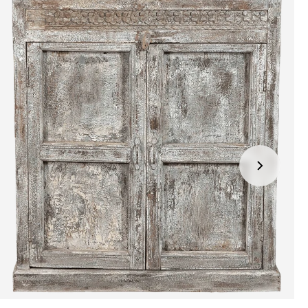
jden:
kel wordt gratis bij u thuis geleverd. Wij streven ernaar uw
ng binnen
4 werkdagen
bij u thuis te bezorgen.
eren:
kel wordt gratis bij u thuis geleverd. Mocht het niet passen en
t het te retourneren, dan storten wij het aankoopbedrag zo
elijk terug, maar uiterlijk
binnen 14 dagen na herroeping
.
r informatie kunt u terecht op:
gbetalingsbeleid