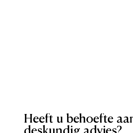
Heeft
u
behoefte
aa
deskundig
advies?