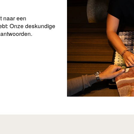
nt naar een
hebt: Onze deskundige
beantwoorden.