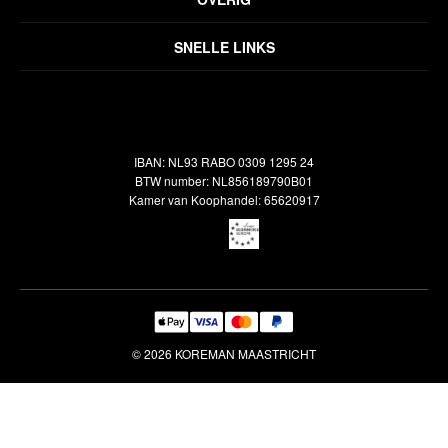
Disclaimer
Over ons
Algemene voorwaarden
SNELLE LINKS
Inspiratie
Verzendbeleid
Alle vloerkleden
Contact
Terugbetalingsbeleid
Oosterse meubels
Showroom
Outlet
Klantenservice
IBAN: NL93 RABO 0309 1295 24
Maatwerk
Veelgestelde vragen
BTW number: NL856189790B01
Interieuradvies
Kamer van Koophandel: 65620917
Reiniging & Reparatie
© 2026 KOREMAN MAASTRICHT