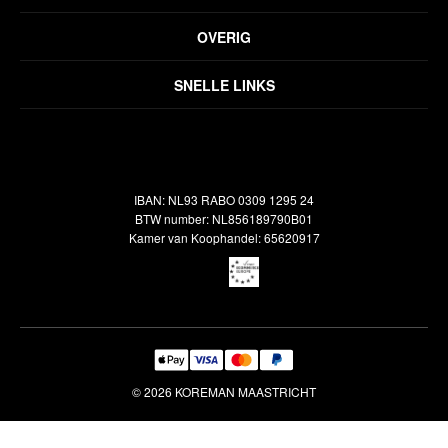
Privacyverklaring
OVERIG
Disclaimer
Over ons
Algemene voorwaarden
SNELLE LINKS
Inspiratie
Verzendbeleid
Alle vloerkleden
Contact
Terugbetalingsbeleid
Oosterse meubels
Showroom
Outlet
Klantenservice
IBAN: NL93 RABO 0309 1295 24
Maatwerk
Veelgestelde vragen
BTW number: NL856189790B01
Interieuradvies
Kamer van Koophandel: 65620917
Reiniging & Reparatie
© 2026 KOREMAN MAASTRICHT