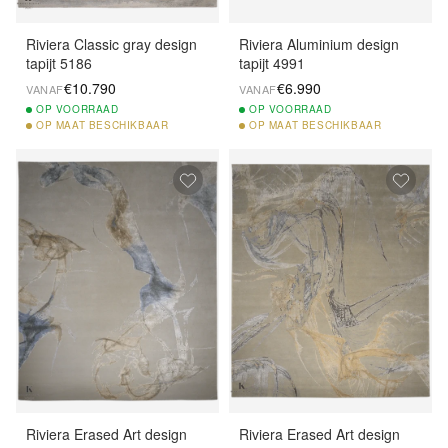
Riviera Classic gray design
Riviera Aluminium design
tapijt 5186
tapijt 4991
€10.790
€6.990
VANAF
VANAF
OP
VOORRAAD
OP
VOORRAAD
OP
MAAT BESCHIKBAAR
OP
MAAT BESCHIKBAAR
Riviera Erased Art design
Riviera Erased Art design