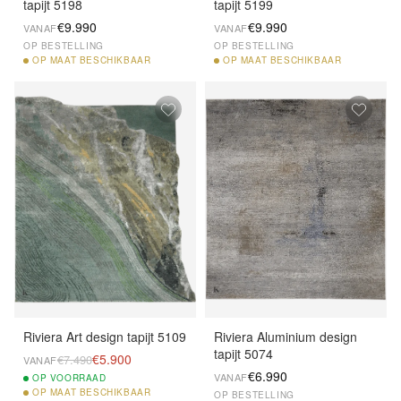
tapijt 5198
tapijt 5199
€9.990
€9.990
VANAF
VANAF
OP BESTELLING
OP BESTELLING
OP
MAAT BESCHIKBAAR
OP
MAAT BESCHIKBAAR
Riviera Art design tapijt 5109
Riviera Aluminium design
tapijt 5074
€5.900
€7.490
VANAF
€6.990
VANAF
OP
VOORRAAD
OP
MAAT BESCHIKBAAR
OP BESTELLING