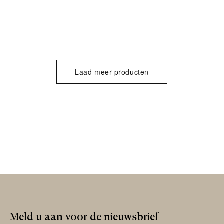
Laad meer producten
Meld
u
aan
voor
de
nieuwsbrief