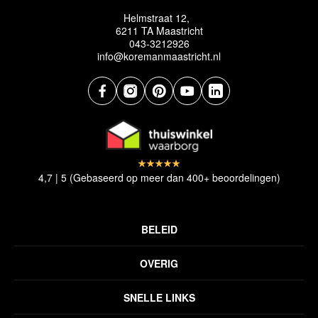
Helmstraat 12,
6211 TA Maastricht
043-3212926
info@koremanmaastricht.nl
4,7 | 5 (Gebaseerd op meer dan 400+ beoordelingen)
BELEID
Privacyverklaring
OVERIG
Disclaimer
Over ons
Algemene voorwaarden
SNELLE LINKS
Inspiratie
Verzendbeleid