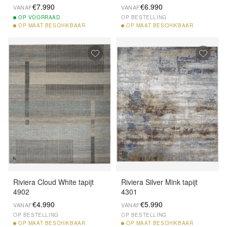
€7.990
€6.990
VANAF
VANAF
OP
VOORRAAD
OP BESTELLING
OP
MAAT BESCHIKBAAR
OP
MAAT BESCHIKBAAR
Riviera Cloud White tapijt
Riviera Silver Mink tapijt
4902
4301
€4.990
€5.990
VANAF
VANAF
OP BESTELLING
OP BESTELLING
OP
MAAT BESCHIKBAAR
OP
MAAT BESCHIKBAAR