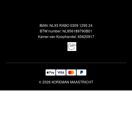
Alle vloerkleden
Contact
Terugbetalingsbeleid
Oosterse meubels
Showroom
Outlet
Klantenservice
IBAN: NL93 RABO 0309 1295 24
Maatwerk
Veelgestelde vragen
BTW number: NL856189790B01
Interieuradvies
Kamer van Koophandel: 65620917
Reiniging & Reparatie
© 2026 KOREMAN MAASTRICHT