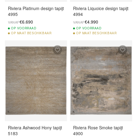
Riviera Platinum design tapijt
Riviera Liquoice design tapijt
4995
4994
€6.690
€4.990
VANAF
VANAF
OP
VOORRAAD
OP
VOORRAAD
OP
MAAT BESCHIKBAAR
OP
MAAT BESCHIKBAAR
Riviera Ashwood Hony tapijt
Riviera Rose Smoke tapijt
5183
4900