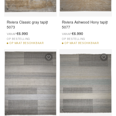
Riviera Classic gray tapijt
Riviera Ashwood Hony tapijt
5073
5077
€6.990
€6.990
VANAF
VANAF
OP BESTELLING
OP BESTELLING
OP
MAAT BESCHIKBAAR
OP
MAAT BESCHIKBAAR