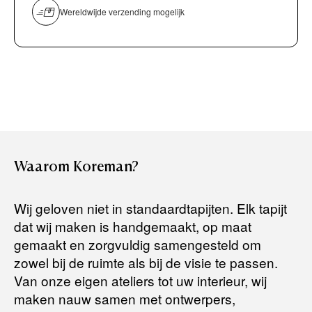
Persoonlijk, comfortabel en geheel vrijblijvend.
overmaken)
Wereldwijde verzending mogelijk
Bancontact / Mister Cash
Boek uw zichzending.
Creditcard (Visa of Maestro)
Rembours (betaling bij aflevering)
Levertijden:
Het artikel wordt gratis bij u thuis geleverd. Wij streven ernaar
uw bestelling binnen
4 werkdagen
bij u thuis te bezorgen.
Retourneren:
Waarom
Koreman?
Het artikel wordt gratis bij u thuis geleverd. Mocht het niet
passen en u besluit het te retourneren, dan storten wij het
Wij geloven niet in standaardtapijten. Elk tapijt
aankoopbedrag zo snel mogelijk terug, maar uiterlijk
binnen 14
dat wij maken is handgemaakt, op maat
dagen na herroeping
.
gemaakt en zorgvuldig samengesteld om
Voor meer informatie kunt u terecht op:
zowel bij de ruimte als bij de visie te passen.
Van onze eigen ateliers tot uw interieur, wij
maken nauw samen met ontwerpers,
Terugbetalingsbeleid