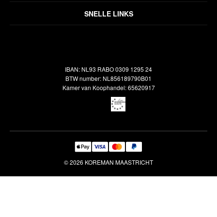
Over ons
Algemene voorwaarden
SNELLE LINKS
Inspiratie
Verzendbeleid
Alle vloerkleden
Contact
Terugbetalingsbeleid
Oosterse meubels
Showroom
Outlet
Klantenservice
IBAN: NL93 RABO 0309 1295 24
Maatwerk
Veelgestelde vragen
BTW number: NL856189790B01
Interieuradvies
Kamer van Koophandel: 65620917
Reiniging & Reparatie
© 2026 KOREMAN MAASTRICHT