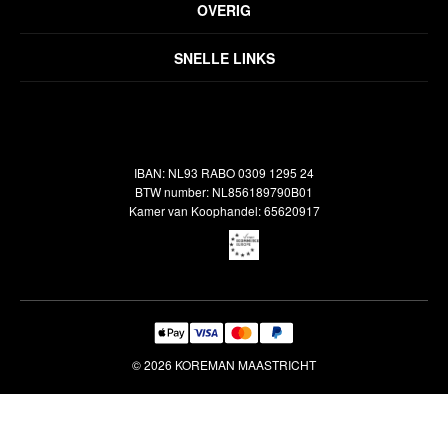
Privacyverklaring
OVERIG
Disclaimer
Over ons
Algemene voorwaarden
SNELLE LINKS
Inspiratie
Verzendbeleid
Alle vloerkleden
Contact
Terugbetalingsbeleid
Oosterse meubels
Showroom
Outlet
Klantenservice
IBAN: NL93 RABO 0309 1295 24
Maatwerk
Veelgestelde vragen
BTW number: NL856189790B01
Interieuradvies
Kamer van Koophandel: 65620917
Reiniging & Reparatie
© 2026 KOREMAN MAASTRICHT