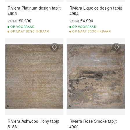
Riviera Platinum design tapijt
Riviera Liquoice design tapijt
4995
4994
€6.690
€4.990
VANAF
VANAF
OP
VOORRAAD
OP
VOORRAAD
OP
MAAT BESCHIKBAAR
OP
MAAT BESCHIKBAAR
Riviera Ashwood Hony tapijt
Riviera Rose Smoke tapijt
5183
4900