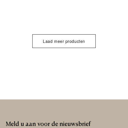
Laad meer producten
Meld
u
aan
voor
de
nieuwsbrief