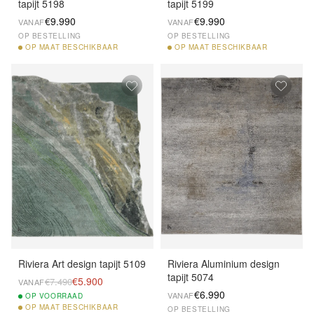
tapijt 5198
tapijt 5199
€9.990
€9.990
VANAF
VANAF
OP BESTELLING
OP BESTELLING
OP
MAAT BESCHIKBAAR
OP
MAAT BESCHIKBAAR
Riviera Art design tapijt 5109
Riviera Aluminium design
tapijt 5074
€5.900
€7.490
VANAF
€6.990
VANAF
OP
VOORRAAD
OP
MAAT BESCHIKBAAR
OP BESTELLING