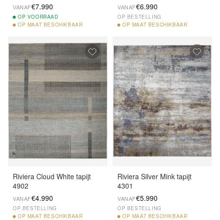
€7.990
€6.990
VANAF
VANAF
OP
VOORRAAD
OP BESTELLING
OP
MAAT BESCHIKBAAR
OP
MAAT BESCHIKBAAR
Riviera Cloud White tapijt
Riviera Silver Mink tapijt
4902
4301
€4.990
€5.990
VANAF
VANAF
OP BESTELLING
OP BESTELLING
OP
MAAT BESCHIKBAAR
OP
MAAT BESCHIKBAAR