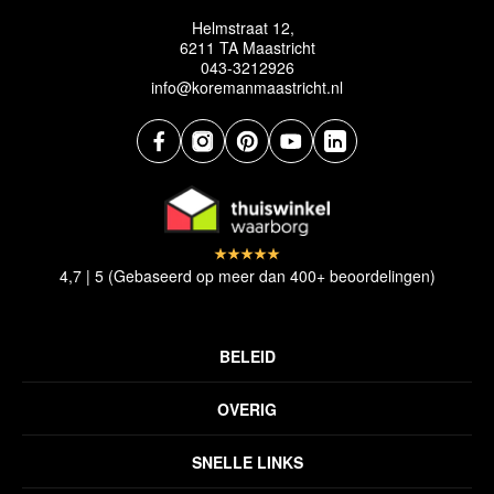
Helmstraat 12,
6211 TA Maastricht
043-3212926
info@koremanmaastricht.nl
4,7 | 5 (Gebaseerd op meer dan 400+ beoordelingen)
BELEID
Privacyverklaring
OVERIG
Disclaimer
Over ons
Algemene voorwaarden
SNELLE LINKS
Inspiratie
Verzendbeleid