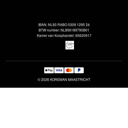
Alle vloerkleden
Contact
Terugbetalingsbeleid
Oosterse meubels
Showroom
Outlet
Klantenservice
IBAN: NL93 RABO 0309 1295 24
Maatwerk
Veelgestelde vragen
BTW number: NL856189790B01
Interieuradvies
Kamer van Koophandel: 65620917
Reiniging & Reparatie
© 2026 KOREMAN MAASTRICHT