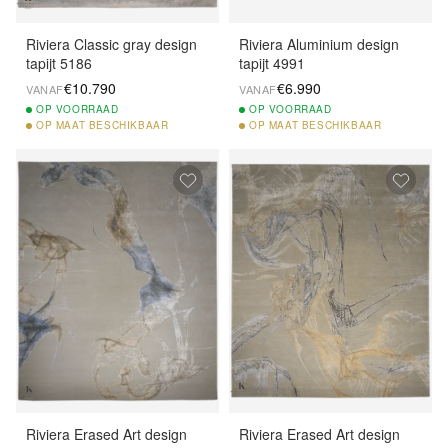
Riviera Classic gray design
Riviera Aluminium design
tapijt 5186
tapijt 4991
€10.790
€6.990
VANAF
VANAF
OP
VOORRAAD
OP
VOORRAAD
OP
MAAT BESCHIKBAAR
OP
MAAT BESCHIKBAAR
Riviera Erased Art design
Riviera Erased Art design