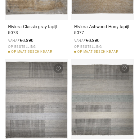
Riviera Classic gray tapijt
Riviera Ashwood Hony tapijt
5073
5077
€6.990
€6.990
VANAF
VANAF
OP BESTELLING
OP BESTELLING
OP
MAAT BESCHIKBAAR
OP
MAAT BESCHIKBAAR