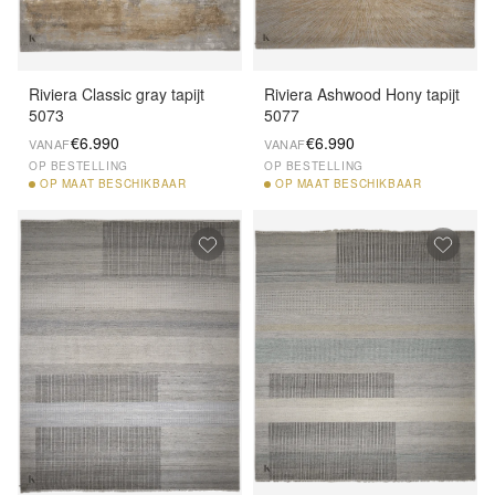
Riviera Classic gray tapijt
Riviera Ashwood Hony tapijt
5073
5077
€6.990
€6.990
VANAF
VANAF
OP BESTELLING
OP BESTELLING
OP
MAAT BESCHIKBAAR
OP
MAAT BESCHIKBAAR