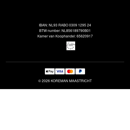
Alle vloerkleden
Contact
Terugbetalingsbeleid
Oosterse meubels
Showroom
Outlet
Klantenservice
IBAN: NL93 RABO 0309 1295 24
Maatwerk
Veelgestelde vragen
BTW number: NL856189790B01
Interieuradvies
Kamer van Koophandel: 65620917
Reiniging & Reparatie
© 2026 KOREMAN MAASTRICHT