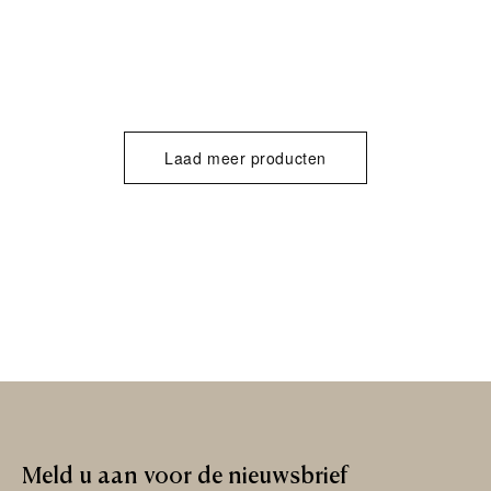
Laad meer producten
Meld
u
aan
voor
de
nieuwsbrief