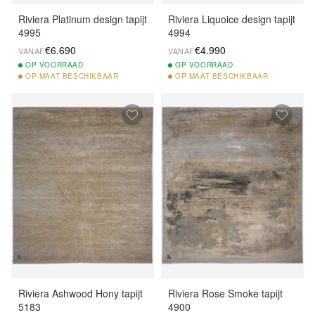
Riviera Platinum design tapijt
Riviera Liquoice design tapijt
4995
4994
€6.690
€4.990
VANAF
VANAF
OP
VOORRAAD
OP
VOORRAAD
OP
MAAT BESCHIKBAAR
OP
MAAT BESCHIKBAAR
Riviera Ashwood Hony tapijt
Riviera Rose Smoke tapijt
5183
4900