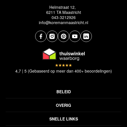
Helmstraat 12,
6211 TA Maastricht
043-3212926
info@koremanmaastricht.nl
4,7 | 5 (Gebaseerd op meer dan 400+ beoordelingen)
BELEID
Privacyverklaring
OVERIG
Disclaimer
Over ons
Algemene voorwaarden
SNELLE LINKS
Inspiratie
Verzendbeleid