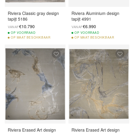
Riviera Classic gray design
Riviera Aluminium design
tapijt 5186
tapijt 4991
€10.790
€6.990
VANAF
VANAF
OP
VOORRAAD
OP
VOORRAAD
OP
MAAT BESCHIKBAAR
OP
MAAT BESCHIKBAAR
Riviera Erased Art design
Riviera Erased Art design