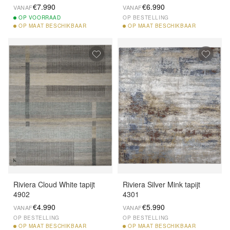
€7.990
€6.990
VANAF
VANAF
OP
VOORRAAD
OP BESTELLING
OP
MAAT BESCHIKBAAR
OP
MAAT BESCHIKBAAR
Riviera Cloud White tapijt
Riviera Silver Mink tapijt
4902
4301
€4.990
€5.990
VANAF
VANAF
OP BESTELLING
OP BESTELLING
OP
MAAT BESCHIKBAAR
OP
MAAT BESCHIKBAAR