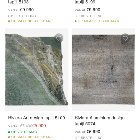
tapijt 5198
tapijt 5199
€9.990
€9.990
VANAF
VANAF
OP BESTELLING
OP BESTELLING
OP
MAAT BESCHIKBAAR
OP
MAAT BESCHIKBAAR
Riviera Art design tapijt 5109
Riviera Aluminium design
tapijt 5074
€5.900
€7.490
VANAF
€6.990
VANAF
OP
VOORRAAD
OP
MAAT BESCHIKBAAR
OP BESTELLING