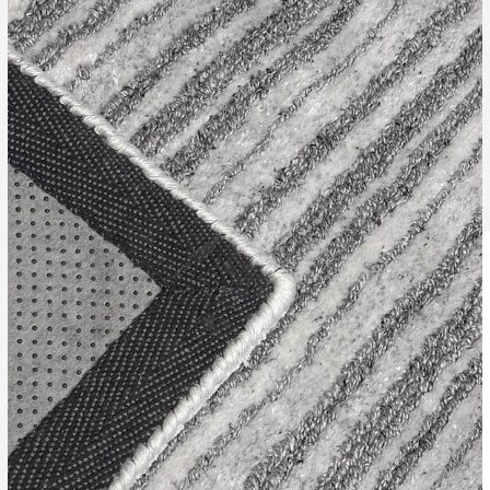
Leverti
Het arti
bestelli
Retourn
Het arti
u beslui
snel mog
Voor mee
Teru