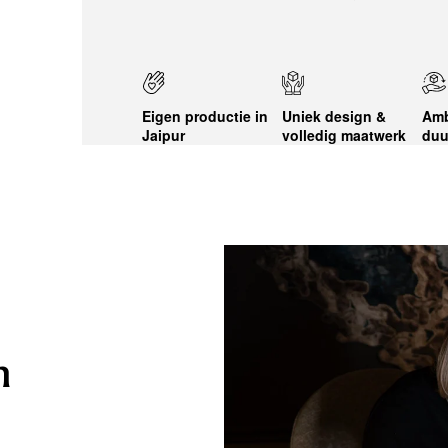
Eigen productie in
Uniek design &
Amb
Jaipur
volledig maatwerk
duu
n