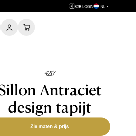
B2B LOGIN
NL
4217
Sillon Antraciet
design tapijt
Zie maten & prijs