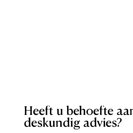
Heeft
u
behoefte
aa
deskundig
advies?