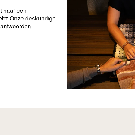
nt naar een
hebt: Onze deskundige
beantwoorden.