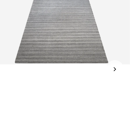
jden:
kel wordt gratis bij u thuis geleverd. Wij streven ernaar uw
ng binnen
4 werkdagen
bij u thuis te bezorgen.
eren:
kel wordt gratis bij u thuis geleverd. Mocht het niet passen en
t het te retourneren, dan storten wij het aankoopbedrag zo
elijk terug, maar uiterlijk
binnen 14 dagen na herroeping
.
r informatie kunt u terecht op:
gbetalingsbeleid