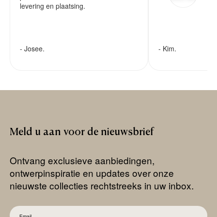
levering en plaatsing.
- Josee.
- Kim.
Meld
u
aan
voor
de
nieuwsbrief
Ontvang exclusieve aanbiedingen,
ontwerpinspiratie en updates over onze
nieuwste collecties rechtstreeks in uw inbox.