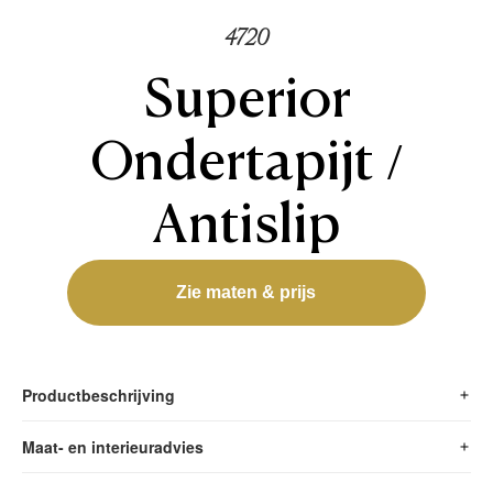
4720
Superior
Ondertapijt /
Antislip
Zie maten & prijs
Productbeschrijving
Maat- en interieuradvies
Superior Ondertapijt / Antislip