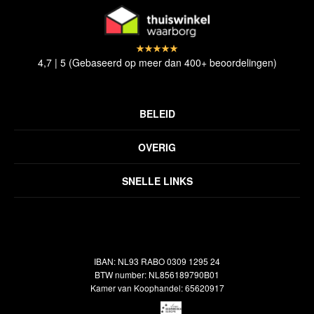
4,7 | 5 (Gebaseerd op meer dan 400+ beoordelingen)
BELEID
Privacyverklaring
OVERIG
Disclaimer
Over ons
Algemene voorwaarden
SNELLE LINKS
Inspiratie
Verzendbeleid
Alle vloerkleden
Contact
Terugbetalingsbeleid
Oosterse meubels
Showroom
Outlet
Klantenservice
IBAN: NL93 RABO 0309 1295 24
Maatwerk
Veelgestelde vragen
BTW number: NL856189790B01
Interieuradvies
Kamer van Koophandel: 65620917
Reiniging & Reparatie