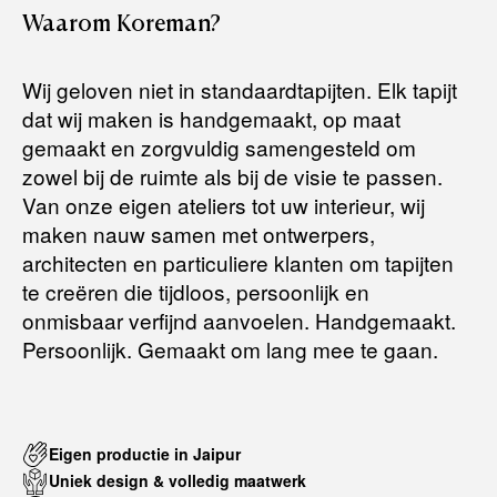
Waarom
Koreman?
Het artikel wordt gratis bij u thuis geleverd. Mocht het niet
passen en u besluit het te retourneren, dan storten wij het
Wij geloven niet in standaardtapijten. Elk tapijt
aankoopbedrag zo snel mogelijk terug, maar uiterlijk
binnen 14
dat wij maken is handgemaakt, op maat
dagen na herroeping
.
gemaakt en zorgvuldig samengesteld om
Voor meer informatie kunt u terecht op:
zowel bij de ruimte als bij de visie te passen.
Van onze eigen ateliers tot uw interieur, wij
maken nauw samen met ontwerpers,
Terugbetalingsbeleid
architecten en particuliere klanten om tapijten
te creëren die tijdloos, persoonlijk en
onmisbaar verfijnd aanvoelen. Handgemaakt.
Persoonlijk. Gemaakt om lang mee te gaan.
Eigen productie in Jaipur
Uniek design & volledig maatwerk