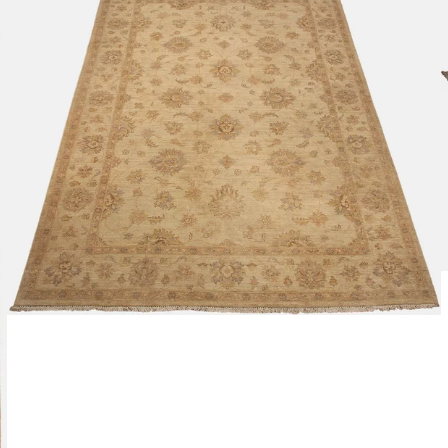
Ba
Cr
Boek
Re
Leverti
Het arti
bestelli
Retourn
Het arti
u beslui
snel mog
Voor mee
Teru