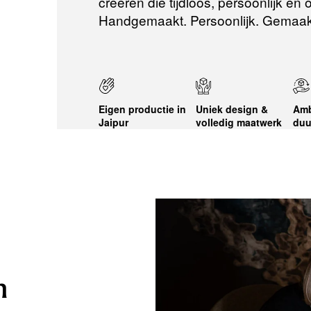
creëren die tijdloos, persoonlijk en
Handgemaakt. Persoonlijk. Gemaak
Eigen productie in
Uniek design &
Amb
Jaipur
volledig maatwerk
duu
n