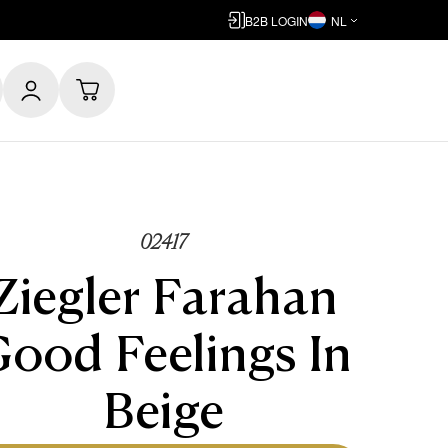
B2B LOGIN
NL
02417
Ziegler Farahan
ood Feelings In
Beige