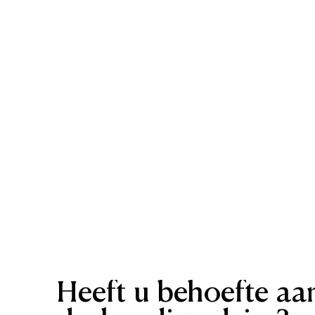
Heeft
u
behoefte
aa