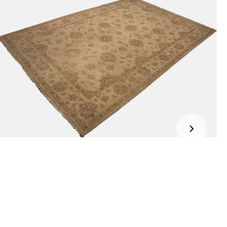
ncontact / Mister Cash
editcard (Visa of Maestro)
 uw zichzending.
mbours (betaling bij aflevering)
jden:
kel wordt gratis bij u thuis geleverd. Wij streven ernaar uw
ng binnen
4 werkdagen
bij u thuis te bezorgen.
eren:
kel wordt gratis bij u thuis geleverd. Mocht het niet passen en
t het te retourneren, dan storten wij het aankoopbedrag zo
elijk terug, maar uiterlijk
binnen 14 dagen na herroeping
.
r informatie kunt u terecht op:
gbetalingsbeleid