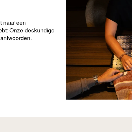
nt naar een
hebt: Onze deskundige
beantwoorden.