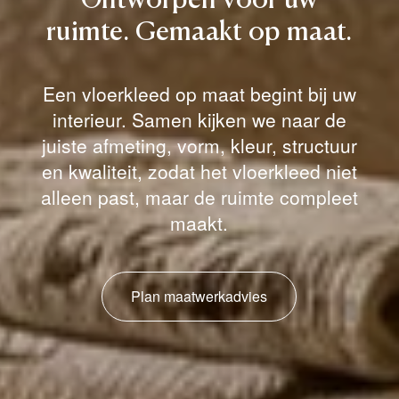
Ontworpen
voor
uw
ruimte.
Gemaakt
op
maat.
Een vloerkleed op maat begint bij uw
interieur. Samen kijken we naar de
juiste afmeting, vorm, kleur, structuur
en kwaliteit, zodat het vloerkleed niet
alleen past, maar de ruimte compleet
maakt.
Plan maatwerkadvies