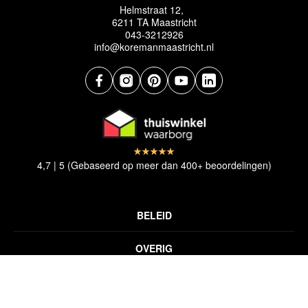
Helmstraat 12,
6211 TA Maastricht
043-3212926
info@koremanmaastricht.nl
4,7 | 5 (Gebaseerd op meer dan 400+ beoordelingen)
BELEID
Privacyverklaring
OVERIG
Disclaimer
Over ons
Algemene voorwaarden
SNELLE LINKS
Inspiratie
Verzendbeleid
Alle vloerkleden