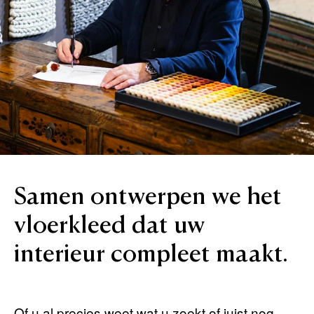
Samen
ontwerpen
we
het
vloerkleed
dat
uw
interieur
compleet
maakt.
Of u al precies weet wat u zoekt of juist nog