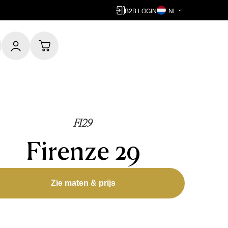
B2B LOGIN
NL
FI29
Firenze 29
Zie maten & prijs