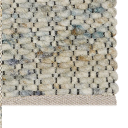
Het arti
bestelli
Retourn
Het arti
u beslui
snel mog
Voor mee
Teru