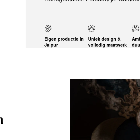
Eigen productie in
Uniek design &
Amb
Jaipur
volledig maatwerk
duu
n