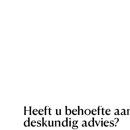
Heeft
u
behoefte
aa
deskundig
advies?