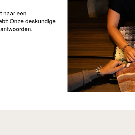
nt naar een
hebt: Onze deskundige
beantwoorden.