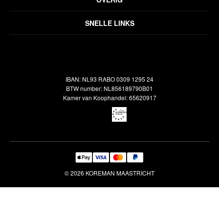
Disclaimer
Over ons
Algemene voorwaarden
SNELLE LINKS
Inspiratie
Verzendbeleid
Alle vloerkleden
Contact
Terugbetalingsbeleid
Oosterse meubels
Showroom
Outlet
Klantenservice
IBAN: NL93 RABO 0309 1295 24
Maatwerk
Veelgestelde vragen
BTW number: NL856189790B01
Interieuradvies
Kamer van Koophandel: 65620917
Reiniging & Reparatie
© 2026 KOREMAN MAASTRICHT