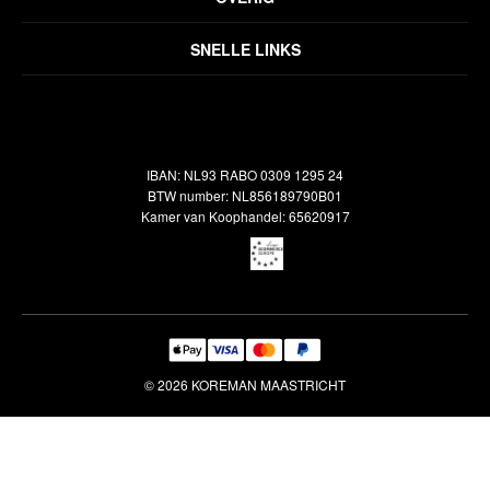
Disclaimer
Over ons
Algemene voorwaarden
SNELLE LINKS
Inspiratie
Verzendbeleid
Alle vloerkleden
Contact
Terugbetalingsbeleid
Oosterse meubels
Showroom
Outlet
Klantenservice
IBAN: NL93 RABO 0309 1295 24
Maatwerk
Veelgestelde vragen
BTW number: NL856189790B01
Interieuradvies
Kamer van Koophandel: 65620917
Reiniging & Reparatie
© 2026 KOREMAN MAASTRICHT