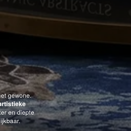
 het gewone.
artistieke
er en diepte
ijkbaar.