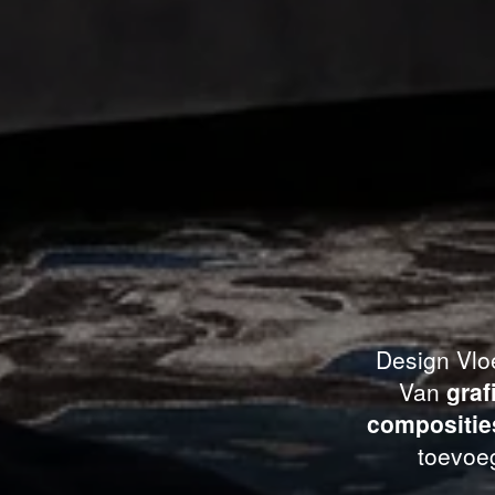
Design Vloe
Van
graf
compositie
toevoeg