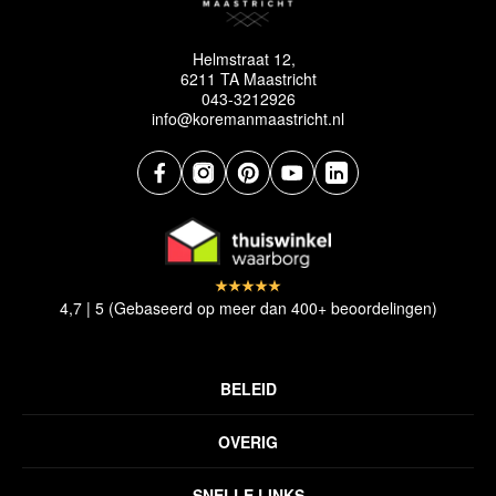
Helmstraat 12,
6211 TA Maastricht
043-3212926
info@koremanmaastricht.nl
4,7 | 5 (Gebaseerd op meer dan 400+ beoordelingen)
BELEID
Privacyverklaring
OVERIG
Disclaimer
Over ons
Algemene voorwaarden
SNELLE LINKS