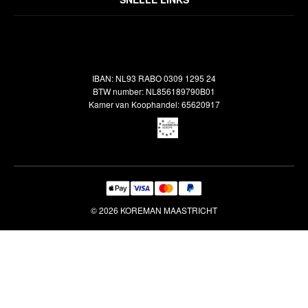
Inspiratie
Verzendbeleid
Alle vloerkleden
Contact
Terugbetalingsbeleid
Oosterse meubels
Showroom
Outlet
Klantenservice
IBAN: NL93 RABO 0309 1295 24
Maatwerk
Veelgestelde vragen
BTW number: NL856189790B01
Interieuradvies
Kamer van Koophandel: 65620917
Reiniging & Reparatie
© 2026 KOREMAN MAASTRICHT