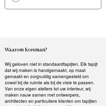
Bancontact / Mister Cash
Boek uw zichzending.
Creditcard (Visa of Maestro)
Rembours (betaling bij aflevering)
Levertijden:
Het artikel wordt gratis bij u thuis geleverd. Wij streven ernaar
uw bestelling binnen
4 werkdagen
bij u thuis te bezorgen.
Retourneren:
Waarom
Koreman?
Het artikel wordt gratis bij u thuis geleverd. Mocht het niet
passen en u besluit het te retourneren, dan storten wij het
Wij geloven niet in standaardtapijten. Elk tapijt
aankoopbedrag zo snel mogelijk terug, maar uiterlijk
binnen 14
dat wij maken is handgemaakt, op maat
dagen na herroeping
.
gemaakt en zorgvuldig samengesteld om
Voor meer informatie kunt u terecht op:
zowel bij de ruimte als bij de visie te passen.
Van onze eigen ateliers tot uw interieur, wij
maken nauw samen met ontwerpers,
Terugbetalingsbeleid
architecten en particuliere klanten om tapijten