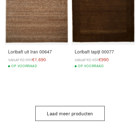
Loribaft uit Iran 00647
Loribaft tapijt 00077
€1.690
€990
€2.690
€2.450
VANAF
VANAF
OP
VOORRAAD
OP
VOORRAAD
Laad meer producten