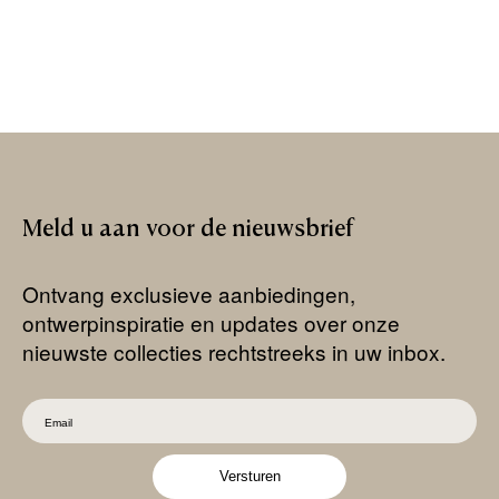
Meld
u
aan
voor
de
nieuwsbrief
Ontvang exclusieve aanbiedingen,
ontwerpinspiratie en updates over onze
nieuwste collecties rechtstreeks in uw inbox.
Versturen