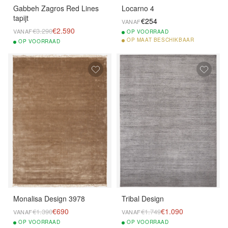
Gabbeh Zagros Red Lines
Locarno 4
tapijt
€254
VANAF
€2.590
€3.290
VANAF
OP
VOORRAAD
OP
MAAT BESCHIKBAAR
OP
VOORRAAD
Monalisa Design 3978
Tribal Design
€690
€1.090
€1.390
€1.749
VANAF
VANAF
OP
VOORRAAD
OP
VOORRAAD