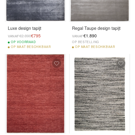
Luxe design tapijt
Regal Taupe design tapijt
€795
€1.890
€2.890
VANAF
VANAF
OP
VOORRAAD
OP BESTELLING
OP
MAAT BESCHIKBAAR
OP
MAAT BESCHIKBAAR