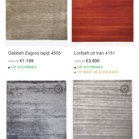
Gabbeh Zagros tapijt 4505
Loribaft uit Iran 4151
€1.199
€3.890
VANAF
VANAF
OP
VOORRAAD
OP
VOORRAAD
OP
MAAT BESCHIKBAAR