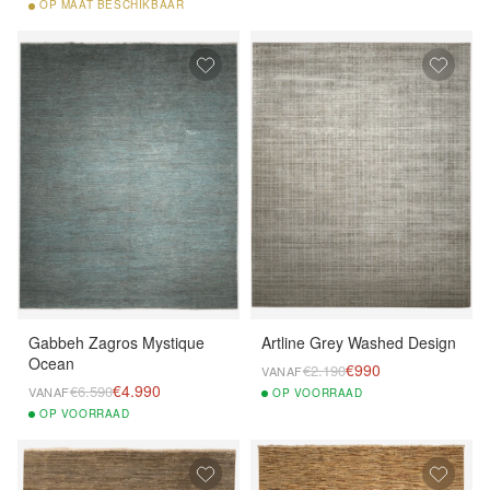
OP
MAAT BESCHIKBAAR
Gabbeh Zagros Mystique
Artline Grey Washed Design
Ocean
€990
€2.190
VANAF
€4.990
€6.590
VANAF
OP
VOORRAAD
OP
VOORRAAD