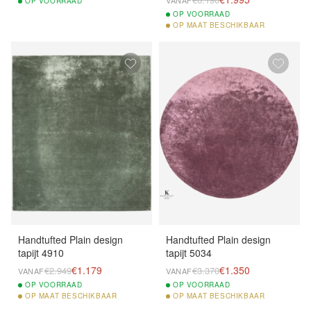
OP
VOORRAAD
OP
VOORRAAD
OP
MAAT BESCHIKBAAR
Handtufted Plain design
Handtufted Plain design
tapijt 4910
tapijt 5034
€1.179
€1.350
€2.949
€3.370
VANAF
VANAF
OP
VOORRAAD
OP
VOORRAAD
OP
MAAT BESCHIKBAAR
OP
MAAT BESCHIKBAAR