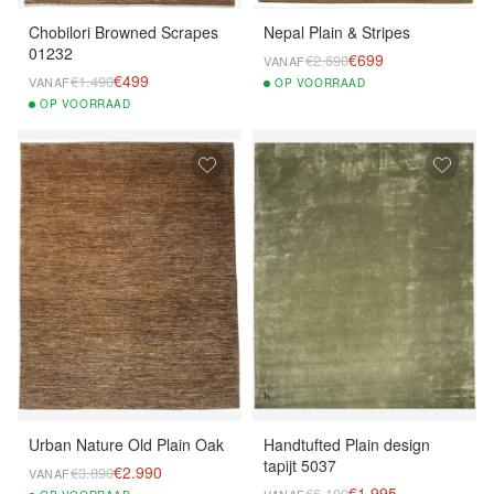
Chobilori Browned Scrapes
Nepal Plain & Stripes
01232
€699
€2.690
VANAF
€499
€1.490
VANAF
OP
VOORRAAD
OP
VOORRAAD
Urban Nature Old Plain Oak
Handtufted Plain design
tapijt 5037
€2.990
€3.890
VANAF
€1.995
€6.190
VANAF