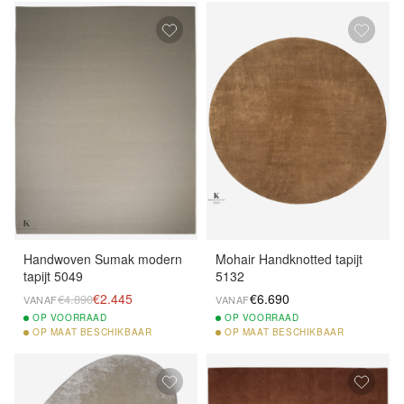
Handwoven Sumak modern
Mohair Handknotted tapijt
tapijt 5049
5132
€2.445
€6.690
€4.890
VANAF
VANAF
OP
VOORRAAD
OP
VOORRAAD
OP
MAAT BESCHIKBAAR
OP
MAAT BESCHIKBAAR