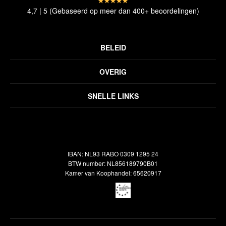
4,7 | 5 (Gebaseerd op meer dan 400+ beoordelingen)
BELEID
Privacyverklaring
OVERIG
Disclaimer
Over ons
Algemene voorwaarden
SNELLE LINKS
Inspiratie
Verzendbeleid
Alle vloerkleden
Contact
Terugbetalingsbeleid
Oosterse meubels
Showroom
Outlet
Klantenservice
IBAN: NL93 RABO 0309 1295 24
Maatwerk
Veelgestelde vragen
BTW number: NL856189790B01
Interieuradvies
Kamer van Koophandel: 65620917
Reiniging & Reparatie