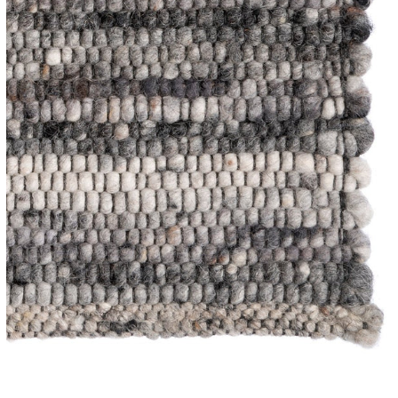
Het arti
bestelli
Retourn
Het arti
u beslui
snel mog
Voor mee
Teru