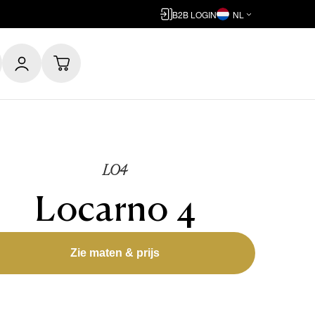
B2B LOGIN
NL
LO4
Locarno 4
Zie maten & prijs