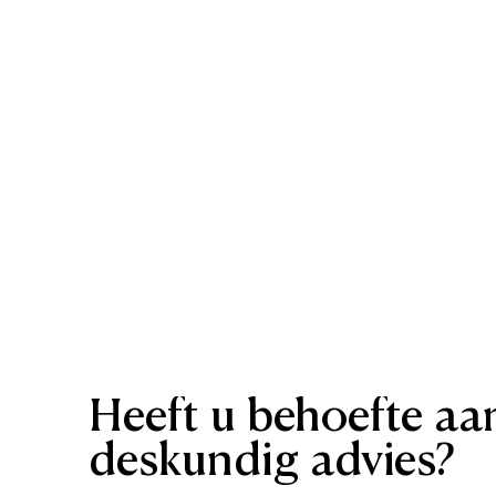
Heeft
u
behoefte
aa
deskundig
advies?