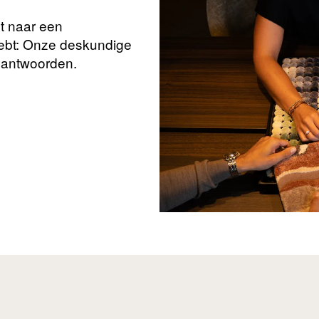
nt naar een
hebt: Onze deskundige
beantwoorden.