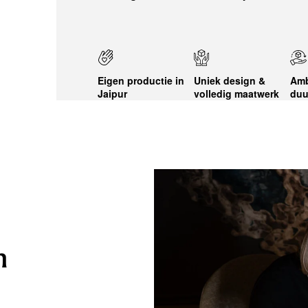
Eigen productie in
Uniek design &
Amb
Jaipur
volledig maatwerk
duu
n