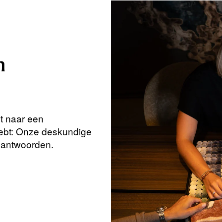
n
nt naar een
hebt: Onze deskundige
beantwoorden.