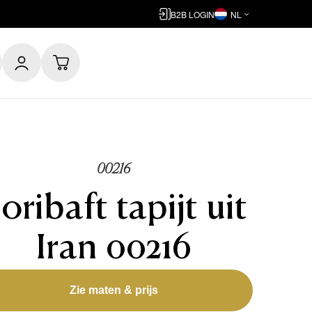
B2B LOGIN
NL
00216
oribaft tapijt uit
Iran 00216
Zie maten & prijs