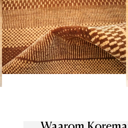
Leverti
Het arti
bestelli
Retourn
Het arti
u beslui
snel mog
Voor mee
Teru
Waarom
Korema