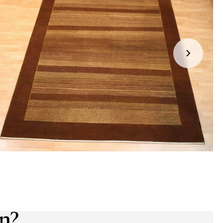
jden:
kel wordt gratis bij u thuis geleverd. Wij streven ernaar uw
ng binnen
4 werkdagen
bij u thuis te bezorgen.
eren:
kel wordt gratis bij u thuis geleverd. Mocht het niet passen en
t het te retourneren, dan storten wij het aankoopbedrag zo
elijk terug, maar uiterlijk
binnen 14 dagen na herroeping
.
r informatie kunt u terecht op:
gbetalingsbeleid
n?