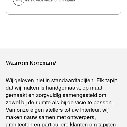
Bancontact / Mister Cash
Boek uw zichzending.
Creditcard (Visa of Maestro)
Rembours (betaling bij aflevering)
Levertijden:
Het artikel wordt gratis bij u thuis geleverd. Wij streven ernaar
uw bestelling binnen
4 werkdagen
bij u thuis te bezorgen.
Retourneren:
Waarom
Koreman?
Het artikel wordt gratis bij u thuis geleverd. Mocht het niet
passen en u besluit het te retourneren, dan storten wij het
Wij geloven niet in standaardtapijten. Elk tapijt
aankoopbedrag zo snel mogelijk terug, maar uiterlijk
binnen 14
dat wij maken is handgemaakt, op maat
dagen na herroeping
.
gemaakt en zorgvuldig samengesteld om
Voor meer informatie kunt u terecht op:
zowel bij de ruimte als bij de visie te passen.
Van onze eigen ateliers tot uw interieur, wij
maken nauw samen met ontwerpers,
Terugbetalingsbeleid
architecten en particuliere klanten om tapijten