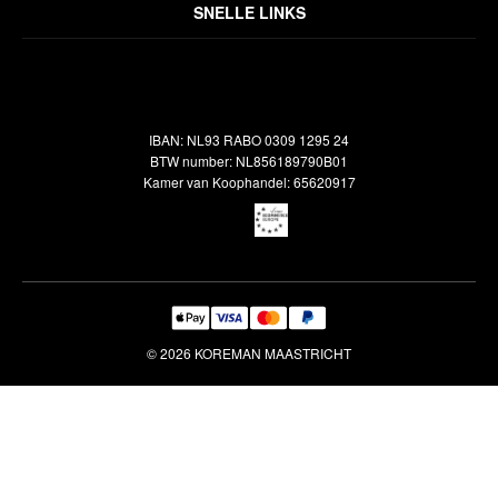
Over ons
Algemene voorwaarden
SNELLE LINKS
Inspiratie
Verzendbeleid
Alle vloerkleden
Contact
Terugbetalingsbeleid
Oosterse meubels
Showroom
Outlet
Klantenservice
IBAN: NL93 RABO 0309 1295 24
Maatwerk
Veelgestelde vragen
BTW number: NL856189790B01
Interieuradvies
Kamer van Koophandel: 65620917
Reiniging & Reparatie
© 2026 KOREMAN MAASTRICHT