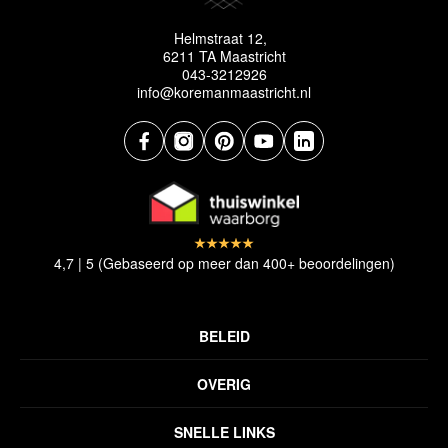
Helmstraat 12,
6211 TA Maastricht
043-3212926
info@koremanmaastricht.nl
4,7 | 5 (Gebaseerd op meer dan 400+ beoordelingen)
BELEID
Privacyverklaring
OVERIG
Disclaimer
Over ons
Algemene voorwaarden
SNELLE LINKS