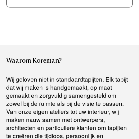
Boek uw zichzending.
Creditcard (Visa of Maestro)
Rembours (betaling bij aflevering)
Levertijden:
Het artikel wordt gratis bij u thuis geleverd. Wij streven ernaar
uw bestelling binnen
4 werkdagen
bij u thuis te bezorgen.
Retourneren:
Waarom
Koreman?
Het artikel wordt gratis bij u thuis geleverd. Mocht het niet
passen en u besluit het te retourneren, dan storten wij het
Wij geloven niet in standaardtapijten. Elk tapijt
aankoopbedrag zo snel mogelijk terug, maar uiterlijk
binnen 14
dat wij maken is handgemaakt, op maat
dagen na herroeping
.
gemaakt en zorgvuldig samengesteld om
Voor meer informatie kunt u terecht op:
zowel bij de ruimte als bij de visie te passen.
Van onze eigen ateliers tot uw interieur, wij
maken nauw samen met ontwerpers,
Terugbetalingsbeleid
architecten en particuliere klanten om tapijten
te creëren die tijdloos, persoonlijk en