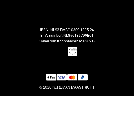
Inspiratie
Verzendbeleid
Alle vloerkleden
Contact
Terugbetalingsbeleid
Oosterse meubels
Showroom
Outlet
Klantenservice
IBAN: NL93 RABO 0309 1295 24
Maatwerk
Veelgestelde vragen
BTW number: NL856189790B01
Interieuradvies
Kamer van Koophandel: 65620917
Reiniging & Reparatie
© 2026 KOREMAN MAASTRICHT