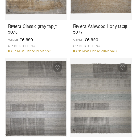
Riviera Classic gray tapijt
Riviera Ashwood Hony tapijt
5073
5077
€6.990
€6.990
VANAF
VANAF
OP BESTELLING
OP BESTELLING
OP
MAAT BESCHIKBAAR
OP
MAAT BESCHIKBAAR