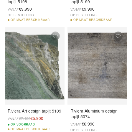
tapijt 5198
tapijt 5199
€9.990
€9.990
VANAF
VANAF
OP BESTELLING
OP BESTELLING
OP
MAAT BESCHIKBAAR
OP
MAAT BESCHIKBAAR
Riviera Art design tapijt 5109
Riviera Aluminium design
tapijt 5074
€5.900
€7.490
VANAF
€6.990
VANAF
OP
VOORRAAD
OP
MAAT BESCHIKBAAR
OP BESTELLING