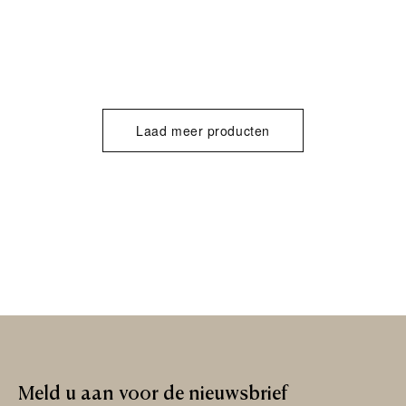
Laad meer producten
Meld
u
aan
voor
de
nieuwsbrief