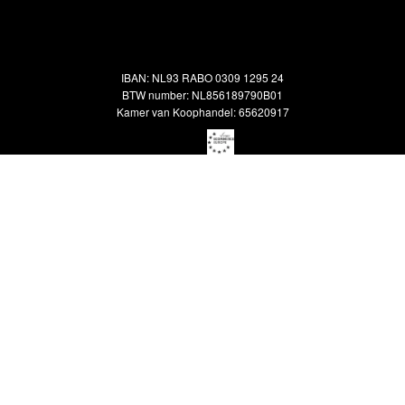
Alle vloerkleden
Contact
Terugbetalingsbeleid
Oosterse meubels
Showroom
Outlet
Klantenservice
IBAN: NL93 RABO 0309 1295 24
Maatwerk
Veelgestelde vragen
BTW number: NL856189790B01
Interieuradvies
Kamer van Koophandel: 65620917
Reiniging & Reparatie
© 2026 KOREMAN MAASTRICHT