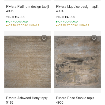
Riviera Platinum design tapijt
Riviera Liquoice design tapijt
4995
4994
€6.690
€4.990
VANAF
VANAF
OP
VOORRAAD
OP
VOORRAAD
OP
MAAT BESCHIKBAAR
OP
MAAT BESCHIKBAAR
Riviera Ashwood Hony tapijt
Riviera Rose Smoke tapijt
5183
4900