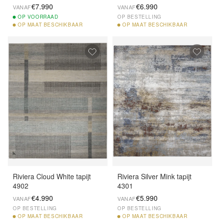
€7.990
€6.990
VANAF
VANAF
OP
VOORRAAD
OP BESTELLING
OP
MAAT BESCHIKBAAR
OP
MAAT BESCHIKBAAR
Riviera Cloud White tapijt
Riviera Silver Mink tapijt
4902
4301
€4.990
€5.990
VANAF
VANAF
OP BESTELLING
OP BESTELLING
OP
MAAT BESCHIKBAAR
OP
MAAT BESCHIKBAAR