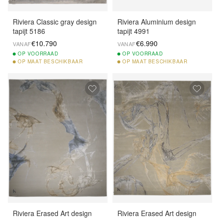
Riviera Classic gray design
Riviera Aluminium design
tapijt 5186
tapijt 4991
€10.790
€6.990
VANAF
VANAF
OP
VOORRAAD
OP
VOORRAAD
OP
MAAT BESCHIKBAAR
OP
MAAT BESCHIKBAAR
Riviera Erased Art design
Riviera Erased Art design