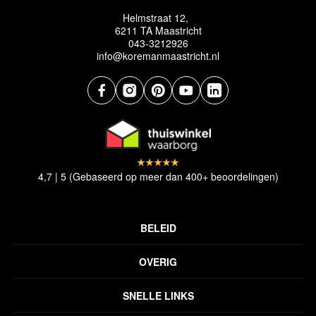
Helmstraat 12,
6211 TA Maastricht
043-3212926
info@koremanmaastricht.nl
4,7 | 5 (Gebaseerd op meer dan 400+ beoordelingen)
BELEID
Privacyverklaring
OVERIG
Disclaimer
Over ons
Algemene voorwaarden
SNELLE LINKS
Inspiratie
Verzendbeleid