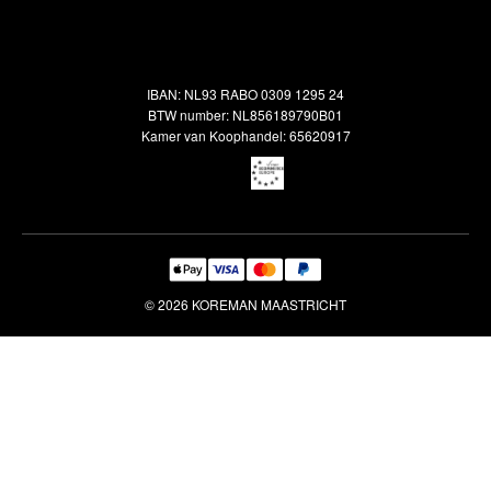
Alle vloerkleden
Contact
Terugbetalingsbeleid
Oosterse meubels
Showroom
Outlet
Klantenservice
IBAN: NL93 RABO 0309 1295 24
Maatwerk
Veelgestelde vragen
BTW number: NL856189790B01
Interieuradvies
Kamer van Koophandel: 65620917
Reiniging & Reparatie
© 2026 KOREMAN MAASTRICHT