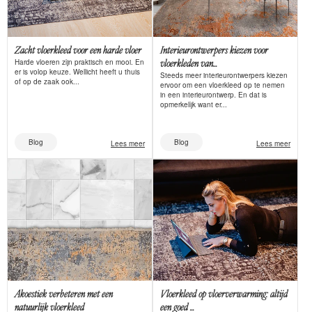
Zacht vloerkleed voor een harde vloer
Interieurontwerpers kiezen voor
Harde vloeren zijn praktisch en mooi. En
vloerkleden van...
er is volop keuze. Wellicht heeft u thuis
Steeds meer interieurontwerpers kiezen
of op de zaak ook...
ervoor om een vloerkleed op te nemen
in een interieurontwerp. En dat is
opmerkelijk want er...
Blog
Blog
Lees meer
Lees meer
Akoestiek verbeteren met een
Vloerkleed op vloerverwarming: altijd
natuurlijk vloerkleed
een goed ...