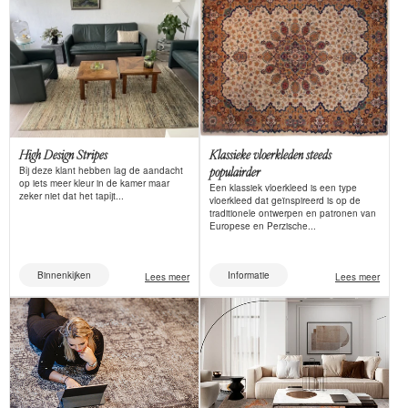
High Design Stripes
Klassieke vloerkleden steeds
Bij deze klant hebben lag de aandacht
populairder
op iets meer kleur in de kamer maar
Een klassiek vloerkleed is een type
zeker niet dat het tapijt...
vloerkleed dat geïnspireerd is op de
traditionele ontwerpen en patronen van
Europese en Perzische...
Binnenkijken
Informatie
Lees meer
Lees meer