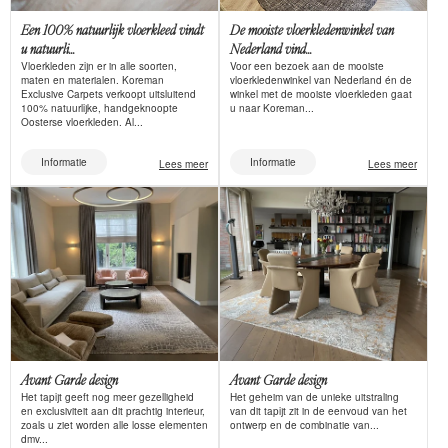
Een 100% natuurlijk vloerkleed vindt
De mooiste vloerkledenwinkel van
u natuurli...
Nederland vind...
Vloerkleden zijn er in alle soorten,
Voor een bezoek aan de mooiste
maten en materialen. Koreman
vloerkledenwinkel van Nederland én de
Exclusive Carpets verkoopt uitsluitend
winkel met de mooiste vloerkleden gaat
100% natuurlijke, handgeknoopte
u naar Koreman...
Oosterse vloerkleden. Al...
Informatie
Informatie
Lees meer
Lees meer
Avant Garde design
Avant Garde design
Het tapijt geeft nog meer gezelligheid
Het geheim van de unieke uitstraling
en exclusiviteit aan dit prachtig interieur,
van dit tapijt zit in de eenvoud van het
zoals u ziet worden alle losse elementen
ontwerp en de combinatie van...
dmv...