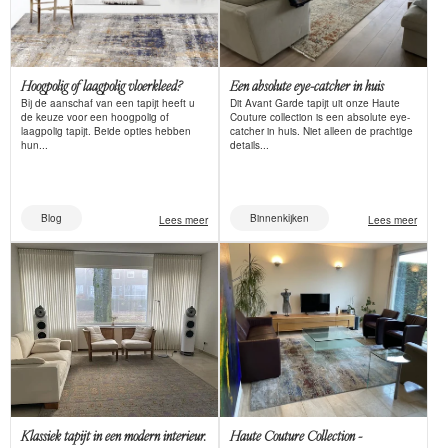
Hoogpolig of laagpolig vloerkleed?
Een absolute eye-catcher in huis
Bij de aanschaf van een tapijt heeft u
Dit Avant Garde tapijt uit onze Haute
de keuze voor een hoogpolig of
Couture collection is een absolute eye-
laagpolig tapijt. Beide opties hebben
catcher in huis. Niet alleen de prachtige
hun...
details...
Blog
Binnenkijken
Lees meer
Lees meer
Klassiek tapijt in een modern interieur.
Haute Couture Collection -