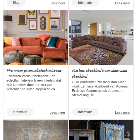
Blog
Informatie
Lees meer
Lees meer
Hoe creëer je een eclectisch interieur
Een luxe vloerkleed is een duurzaam
Eclectisch interieur betekenis Een
vloerkleed
eclectisch interieur is een interieur dat
Luxe vloerkleden zijn meer dan alleen
zich kenmerkt door een mix van
mooi. Een luxe vloerkleed van Koreman
verschillende stijlen, tijdperken en...
Exclusive Carpets is ook duurzaam.
Sterker nog, ze...
Informatie
Informatie
Lees meer
Lees meer