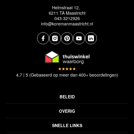
Helmstraat 12,
6211 TA Maastricht
043-3212926
info@koremanmaastricht.nl
4,7 | 5 (Gebaseerd op meer dan 400+ beoordelingen)
BELEID
Privacyverklaring
OVERIG
Disclaimer
Over ons
Algemene voorwaarden
SNELLE LINKS
Inspiratie
Verzendbeleid