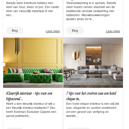
Steeds meer interieurs hebben een
Vloerverwarming is in opmars. Steeds
vloer van hout, steen of pvc. Een harde
meer huizen nemen afscheid van de
vloer van natuurlijk materiaal of met
traditionele centrale verwarming met
een...
radiatoren. Nieuwbouwwoningen
worden sinds 2018...
Blog
Blog
Lees meer
Lees meer
Kleurrijk interieur - tips voor een
7 tips voor het creëren van een hotel
bijpassend ...
chique in...
Heeft u een kleurrijk interieur of wilt u
Een hotel chique interieur is een stijl die
een kleurrijk interieur realiseren? Dan
luxe, elegantie en comfort combineert
heeft Koreman Exclusive Carpets een
om een gevoel van verfijning en
aantal praktische...
weelde...