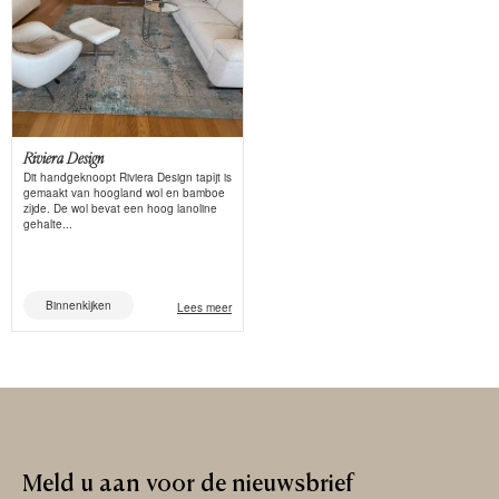
Riviera Design
Dit handgeknoopt Riviera Design tapijt is
gemaakt van hoogland wol en bamboe
zijde. De wol bevat een hoog lanoline
gehalte...
Binnenkijken
Lees meer
Meld
u
aan
voor
de
nieuwsbrief