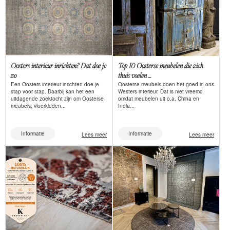
Oosters interieur inrichten? Dat doe je
Top 10 Oosterse meubelen die zich
zo
thuis voelen ...
Een Oosters interieur inrichten doe je
Oosterse meubels doen het goed in ons
stap voor stap. Daarbij kan het een
Westers interieur. Dat is niet vreemd
uitdagende zoektocht zijn om Oosterse
omdat meubelen uit o.a. China en
meubels, vloerkleden...
India...
Informatie
Informatie
Lees meer
Lees meer