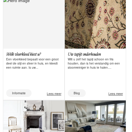
Welk vloerkleed kiest u?
Uw tapijt onderhouden
Een vloerkleed bepaalt voor een groot
Wilt u zelf het tapijt schoon en fris
deel de stijl en sfeer in huis, en kleedt
houden, dan is het verstandig om een
een ruimte aan. Is uw...
stoomreiniger in huis te halen....
Informatie
Blog
Lees meer
Lees meer