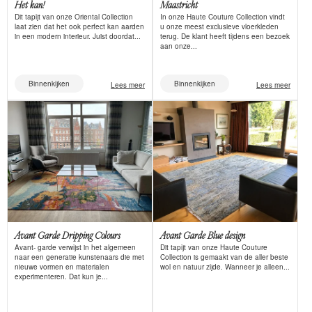
Het kan!
Maastricht
Dit tapijt van onze Oriental Collection
In onze Haute Couture Collection vindt
laat zien dat het ook perfect kan aarden
u onze meest exclusieve vloerkleden
in een modern interieur. Juist doordat...
terug. De klant heeft tijdens een bezoek
aan onze...
Binnenkijken
Binnenkijken
Lees meer
Lees meer
Avant Garde Dripping Colours
Avant Garde Blue design
Avant- garde verwijst in het algemeen
Dit tapijt van onze Haute Couture
naar een generatie kunstenaars die met
Collection is gemaakt van de aller beste
nieuwe vormen en materialen
wol en natuur zijde. Wanneer je alleen...
experimenteren. Dat kun je...