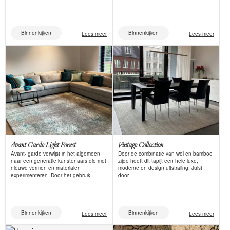
Binnenkijken
Binnenkijken
Lees meer
Lees meer
Avant Garde Light Forest
Vintage Collection
Avant- garde verwijst in het algemeen
Door de combinatie van wol en bamboe
naar een generatie kunstenaars die met
zijde heeft dit tapijt een hele luxe,
nieuwe vormen en materialen
moderne en design uitstraling. Juist
experimenteren. Door het gebruik...
door...
Binnenkijken
Binnenkijken
Lees meer
Lees meer