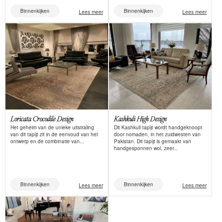
Binnenkijken
Binnenkijken
Lees meer
Lees meer
Loricata Crocodile Design
Kashkuli High Design
Het geheim van de unieke uitstraling
Dit Kashkuli tapijt wordt handgeknoopt
van dit tapijt zit in de eenvoud van het
door nomaden, in het zuidwesten van
ontwerp en de combinatie van...
Pakistan. Dit tapijt is gemaakt van
handgesponnen wol, zeer...
Binnenkijken
Binnenkijken
Lees meer
Lees meer