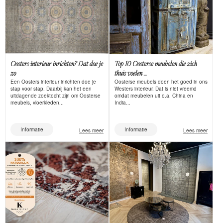
Oosters interieur inrichten? Dat doe je
Top 10 Oosterse meubelen die zich
zo
thuis voelen ...
Een Oosters interieur inrichten doe je
Oosterse meubels doen het goed in ons
stap voor stap. Daarbij kan het een
Westers interieur. Dat is niet vreemd
uitdagende zoektocht zijn om Oosterse
omdat meubelen uit o.a. China en
meubels, vloerkleden...
India...
Informatie
Informatie
Lees meer
Lees meer