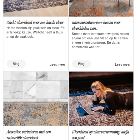
Zacht vloerkleed voor een harde vloer
Interieurontwerpers kiezen voor
Harde vloeren zijn praktisch en mooi. En
vloerkleden van...
er is volop keuze. Wellicht heeft u thuis
Steeds meer interieurontwerpers kiezen
of op de zaak ook...
ervoor om een vloerkleed op te nemen
in een interieurontwerp. En dat is
opmerkelijk want er...
Blog
Blog
Lees meer
Lees meer
Akoestiek verbeteren met een
Vloerkleed op vloerverwarming: altijd
natuurlijk vloerkleed
een goed ...