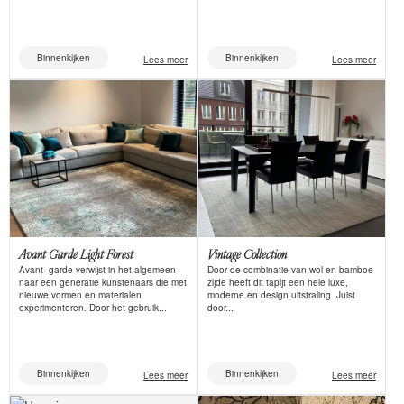
Binnenkijken
Binnenkijken
Lees meer
Lees meer
Avant Garde Light Forest
Vintage Collection
Avant- garde verwijst in het algemeen
Door de combinatie van wol en bamboe
naar een generatie kunstenaars die met
zijde heeft dit tapijt een hele luxe,
nieuwe vormen en materialen
moderne en design uitstraling. Juist
experimenteren. Door het gebruik...
door...
Binnenkijken
Binnenkijken
Lees meer
Lees meer