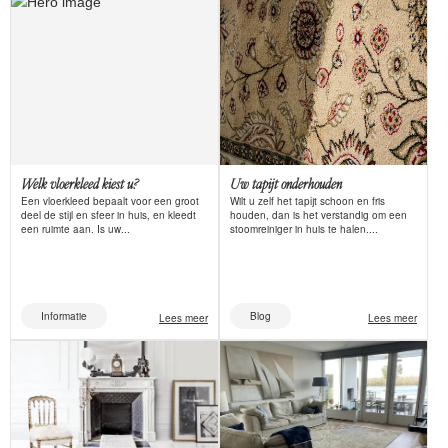
Welk vloerkleed kiest u?
Uw tapijt onderhouden
Een vloerkleed bepaalt voor een groot
Wilt u zelf het tapijt schoon en fris
deel de stijl en sfeer in huis, en kleedt
houden, dan is het verstandig om een
een ruimte aan. Is uw...
stoomreiniger in huis te halen....
Informatie
Blog
Lees meer
Lees meer