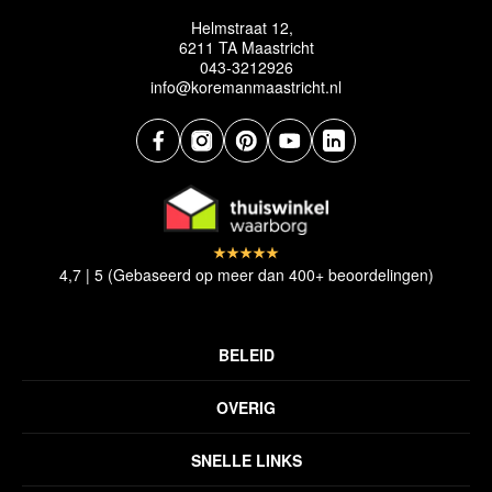
Helmstraat 12,
6211 TA Maastricht
043-3212926
info@koremanmaastricht.nl
4,7 | 5 (Gebaseerd op meer dan 400+ beoordelingen)
BELEID
Privacyverklaring
OVERIG
Disclaimer
Over ons
Algemene voorwaarden
SNELLE LINKS
Inspiratie
Verzendbeleid