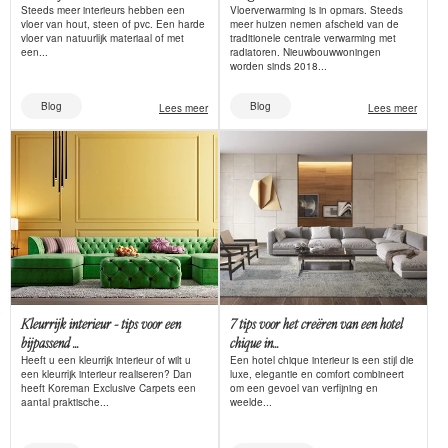
Steeds meer interieurs hebben een
Vloerverwarming is in opmars. Steeds
vloer van hout, steen of pvc. Een harde
meer huizen nemen afscheid van de
vloer van natuurlijk materiaal of met
traditionele centrale verwarming met
een...
radiatoren. Nieuwbouwwoningen
worden sinds 2018...
Blog
Blog
Lees meer
Lees meer
Kleurrijk interieur - tips voor een
7 tips voor het creëren van een hotel
bijpassend ...
chique in...
Heeft u een kleurrijk interieur of wilt u
Een hotel chique interieur is een stijl die
een kleurrijk interieur realiseren? Dan
luxe, elegantie en comfort combineert
heeft Koreman Exclusive Carpets een
om een gevoel van verfijning en
aantal praktische...
weelde...