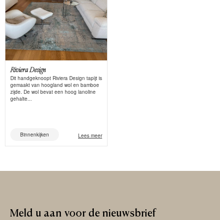
Riviera Design
Dit handgeknoopt Riviera Design tapijt is
gemaakt van hoogland wol en bamboe
zijde. De wol bevat een hoog lanoline
gehalte...
Binnenkijken
Lees meer
Meld
u
aan
voor
de
nieuwsbrief