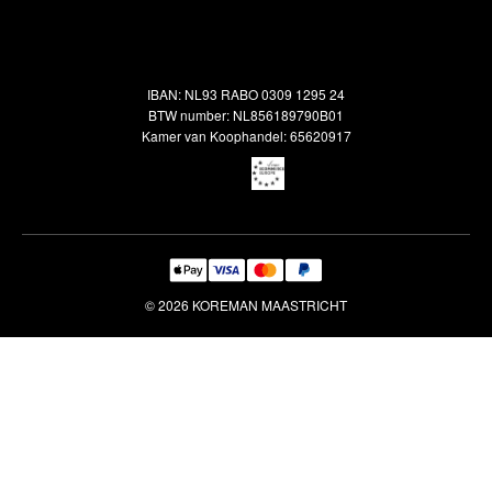
Alle vloerkleden
Contact
Terugbetalingsbeleid
Oosterse meubels
Showroom
Outlet
Klantenservice
IBAN: NL93 RABO 0309 1295 24
Maatwerk
Veelgestelde vragen
BTW number: NL856189790B01
Interieuradvies
Kamer van Koophandel: 65620917
Reiniging & Reparatie
© 2026 KOREMAN MAASTRICHT