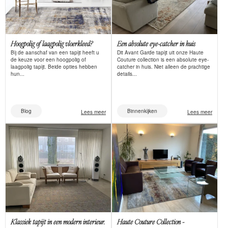
Hoogpolig of laagpolig vloerkleed?
Een absolute eye-catcher in huis
Bij de aanschaf van een tapijt heeft u
Dit Avant Garde tapijt uit onze Haute
de keuze voor een hoogpolig of
Couture collection is een absolute eye-
laagpolig tapijt. Beide opties hebben
catcher in huis. Niet alleen de prachtige
hun...
details...
Blog
Binnenkijken
Lees meer
Lees meer
Klassiek tapijt in een modern interieur.
Haute Couture Collection -