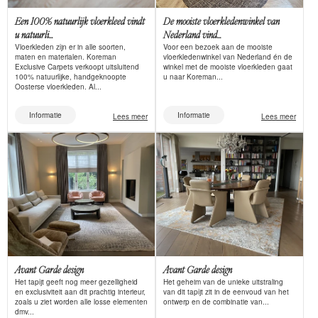
Een 100% natuurlijk vloerkleed vindt
De mooiste vloerkledenwinkel van
u natuurli...
Nederland vind...
Vloerkleden zijn er in alle soorten,
Voor een bezoek aan de mooiste
maten en materialen. Koreman
vloerkledenwinkel van Nederland én de
Exclusive Carpets verkoopt uitsluitend
winkel met de mooiste vloerkleden gaat
100% natuurlijke, handgeknoopte
u naar Koreman...
Oosterse vloerkleden. Al...
Informatie
Informatie
Lees meer
Lees meer
Avant Garde design
Avant Garde design
Het tapijt geeft nog meer gezelligheid
Het geheim van de unieke uitstraling
en exclusiviteit aan dit prachtig interieur,
van dit tapijt zit in de eenvoud van het
zoals u ziet worden alle losse elementen
ontwerp en de combinatie van...
dmv...