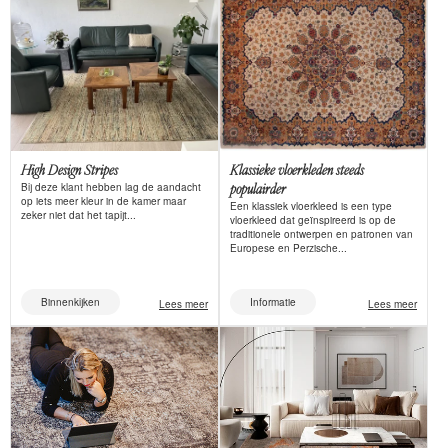
High Design Stripes
Klassieke vloerkleden steeds
Bij deze klant hebben lag de aandacht
populairder
op iets meer kleur in de kamer maar
Een klassiek vloerkleed is een type
zeker niet dat het tapijt...
vloerkleed dat geïnspireerd is op de
traditionele ontwerpen en patronen van
Europese en Perzische...
Binnenkijken
Informatie
Lees meer
Lees meer