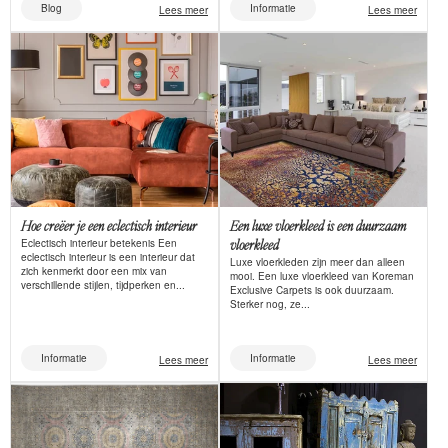
Blog
Informatie
Lees meer
Lees meer
Hoe creëer je een eclectisch interieur
Een luxe vloerkleed is een duurzaam
Eclectisch interieur betekenis Een
vloerkleed
eclectisch interieur is een interieur dat
Luxe vloerkleden zijn meer dan alleen
zich kenmerkt door een mix van
mooi. Een luxe vloerkleed van Koreman
verschillende stijlen, tijdperken en...
Exclusive Carpets is ook duurzaam.
Sterker nog, ze...
Informatie
Informatie
Lees meer
Lees meer