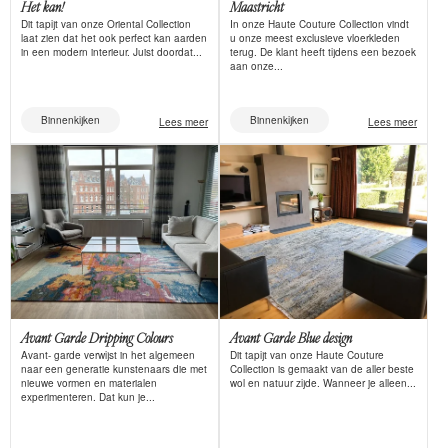
Het kan!
Maastricht
Dit tapijt van onze Oriental Collection
In onze Haute Couture Collection vindt
laat zien dat het ook perfect kan aarden
u onze meest exclusieve vloerkleden
in een modern interieur. Juist doordat...
terug. De klant heeft tijdens een bezoek
aan onze...
Binnenkijken
Binnenkijken
Lees meer
Lees meer
Avant Garde Dripping Colours
Avant Garde Blue design
Avant- garde verwijst in het algemeen
Dit tapijt van onze Haute Couture
naar een generatie kunstenaars die met
Collection is gemaakt van de aller beste
nieuwe vormen en materialen
wol en natuur zijde. Wanneer je alleen...
experimenteren. Dat kun je...