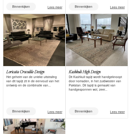
Binnenkijken
Binnenkijken
Lees meer
Lees meer
Loricata Crocodile Design
Kashkuli High Design
Het geheim van de unieke uitstraling
Dit Kashkuli tapijt wordt handgeknoopt
van dit tapijt zit in de eenvoud van het
door nomaden, in het zuidwesten van
ontwerp en de combinatie van...
Pakistan. Dit tapijt is gemaakt van
handgesponnen wol, zeer...
Binnenkijken
Binnenkijken
Lees meer
Lees meer