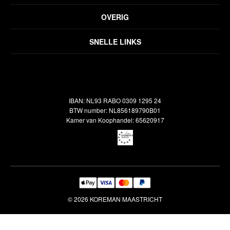
Privacyverklaring
OVERIG
Disclaimer
Over ons
Algemene voorwaarden
SNELLE LINKS
Inspiratie
Verzendbeleid
Alle vloerkleden
Contact
Terugbetalingsbeleid
Oosterse meubels
Showroom
Outlet
Klantenservice
IBAN: NL93 RABO 0309 1295 24
Maatwerk
Veelgestelde vragen
BTW number: NL856189790B01
Interieuradvies
Kamer van Koophandel: 65620917
Reiniging & Reparatie
© 2026 KOREMAN MAASTRICHT