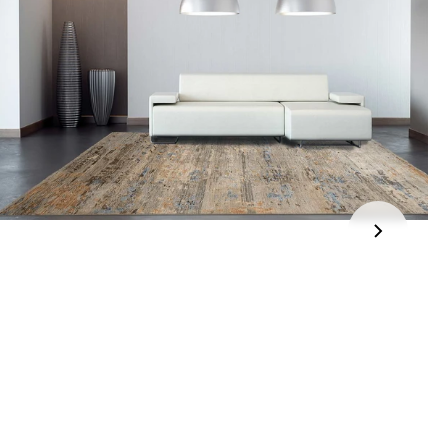
jden:
kel wordt gratis bij u thuis geleverd. Wij streven ernaar uw
ng binnen
4 werkdagen
bij u thuis te bezorgen.
eren:
kel wordt gratis bij u thuis geleverd. Mocht het niet passen en
t het te retourneren, dan storten wij het aankoopbedrag zo
elijk terug, maar uiterlijk
binnen 14 dagen na herroeping
.
r informatie kunt u terecht op:
gbetalingsbeleid