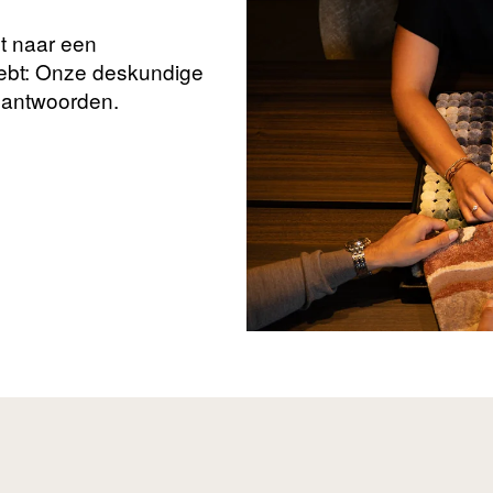
nt naar een
hebt: Onze deskundige
beantwoorden.