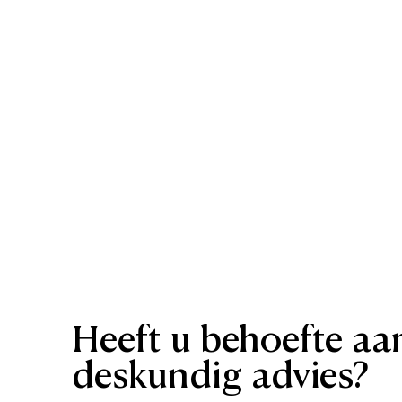
Heeft
u
behoefte
aa
deskundig
advies?