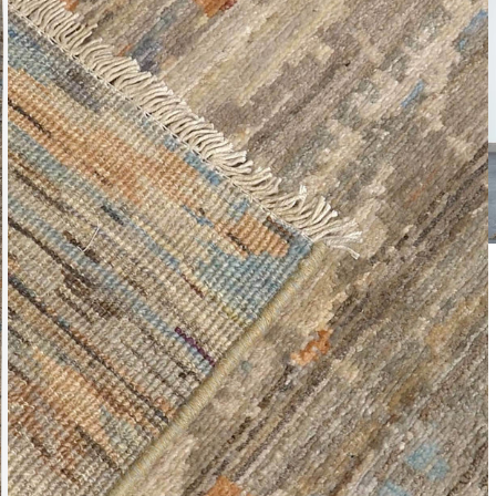
Leverti
Het arti
bestelli
Retourn
Het arti
u beslui
snel mog
Voor mee
Teru