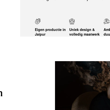
Eigen productie in
Uniek design &
Amb
Jaipur
volledig maatwerk
duu
n