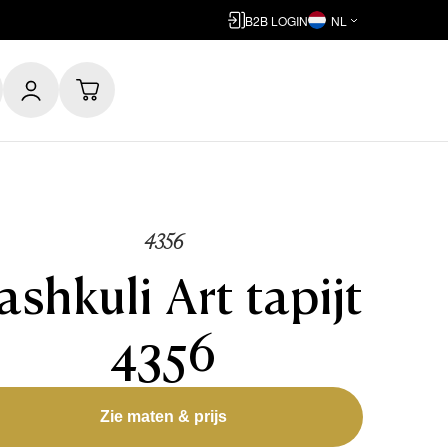
B2B LOGIN
NL
4356
ashkuli Art tapijt
4356
Zie maten & prijs